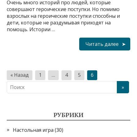
Очень много историй про людей, которые
совершают героические поступки. Но помимо
взрослых на героические поступки способны и
дети, которые не раздумывая приходят на
помощь. Истории …
Читать далее
Н
« Назад
1
…
4
5
6
а
в
и
г
РУБРИКИ
а
Настольная игра
(30)
ц