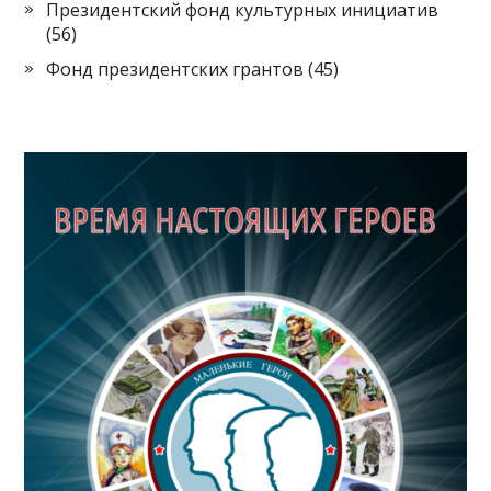
Президентский фонд культурных инициатив
и
(56)
я
Фонд президентских грантов
(45)
п
о
з
а
п
и
с
я
м