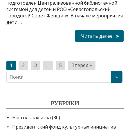
подготовлен Централизованной библиотечной
системой для детей и РОО «Севастопольский
городской Совет Женщин». В начале мероприятия
дети …
Читать далее
Н
1
2
3
…
5
Вперед »
а
в
и
г
РУБРИКИ
а
Настольная игра
(30)
ц
Президентский фонд культурных инициатив