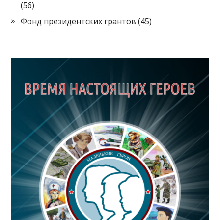
и
(56)
я
Фонд президентских грантов
(45)
п
о
з
а
п
и
с
я
м